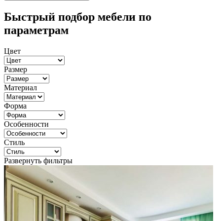
Быстрый подбор мебели по
параметрам
Цвет
Размер
Материал
Форма
Особенности
Стиль
Развернуть фильтры