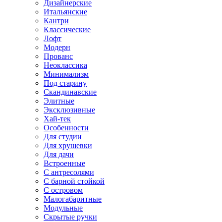
Дизайнерские
Итальянские
Кантри
Классические
Лофт
Модерн
Прованс
Неоклассика
Минимализм
Под старину
Скандинавские
Элитные
Эксклюзивные
Хай-тек
Особенности
Для студии
Для хрущевки
Для дачи
Встроенные
С антресолями
С барной стойкой
С островом
Малогабаритные
Модульные
Скрытые ручки