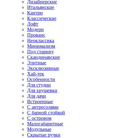
Дизайнерские
Итальянские
Кантри
Классические
Лофт
Модерн
Прованс
Неоклассика
Минимализм
Под старину
Скандинавские
Элитные
Эксклюзивные
Хай-тек
Особенности
Для студии
Для хрущевки
Для дачи
Встроенные
С антресолями
С барной стойкой
С островом
Малогабаритные
Модульные
Скрытые ручки