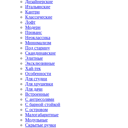
Дизайнерские
Итальянские
Кантри
Классические
Лофт
Модерн
Прованс
Неоклассика
Минимализм
Под старину
Скандинавские
Элитные
Эксклюзивные
Хай-тек
Особенности
Для студии
Для хрущевки
Для дачи
Встроенные
С антресолями
С барной стойкой
С островом
Малогабаритные
Модульные
Скрытые ручки