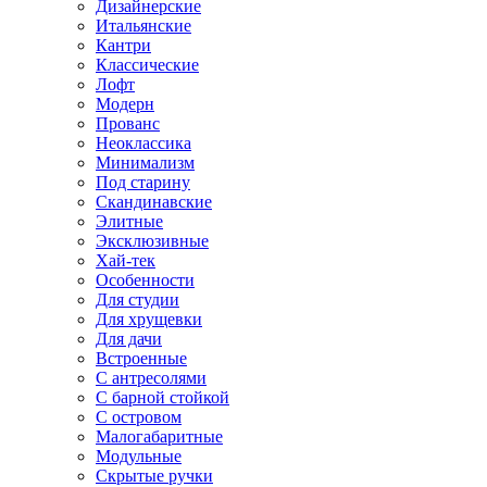
Дизайнерские
Итальянские
Кантри
Классические
Лофт
Модерн
Прованс
Неоклассика
Минимализм
Под старину
Скандинавские
Элитные
Эксклюзивные
Хай-тек
Особенности
Для студии
Для хрущевки
Для дачи
Встроенные
С антресолями
С барной стойкой
С островом
Малогабаритные
Модульные
Скрытые ручки