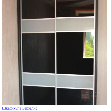
Шкаф-купе Берзалис