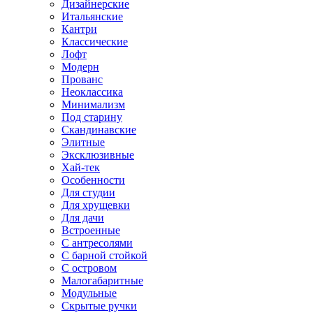
Дизайнерские
Итальянские
Кантри
Классические
Лофт
Модерн
Прованс
Неоклассика
Минимализм
Под старину
Скандинавские
Элитные
Эксклюзивные
Хай-тек
Особенности
Для студии
Для хрущевки
Для дачи
Встроенные
С антресолями
С барной стойкой
С островом
Малогабаритные
Модульные
Скрытые ручки