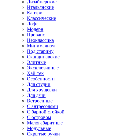
Дизайнерские
Итальянские
Кантри
Классические
Лофт
Модерн
Прованс
Неоклассика
Минимализм
Под старину
Скандинавские
Элитные
Эксклюзивные
Хай-тек
Особенности
Для студии
Для хрущевки
Для дачи
Встроенные
С антресолями
С барной стойкой
С островом
Малогабаритные
Модульные
Скрытые ручки