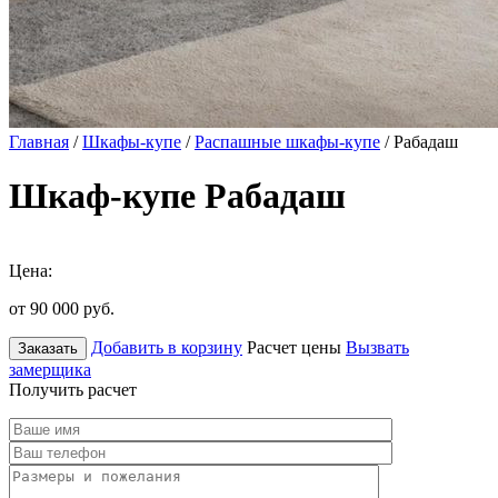
Главная
/
Шкафы-купе
/
Распашные шкафы-купе
/ Рабадаш
Шкаф-купе Рабадаш
Цена:
от 90 000
руб.
Добавить в корзину
Расчет цены
Вызвать
Заказать
замерщика
Получить расчет