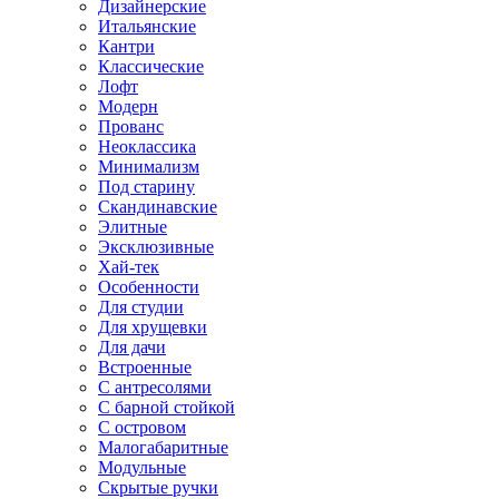
Дизайнерские
Итальянские
Кантри
Классические
Лофт
Модерн
Прованс
Неоклассика
Минимализм
Под старину
Скандинавские
Элитные
Эксклюзивные
Хай-тек
Особенности
Для студии
Для хрущевки
Для дачи
Встроенные
С антресолями
С барной стойкой
С островом
Малогабаритные
Модульные
Скрытые ручки