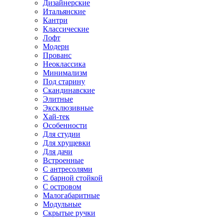
Дизайнерские
Итальянские
Кантри
Классические
Лофт
Модерн
Прованс
Неоклассика
Минимализм
Под старину
Скандинавские
Элитные
Эксклюзивные
Хай-тек
Особенности
Для студии
Для хрущевки
Для дачи
Встроенные
С антресолями
С барной стойкой
С островом
Малогабаритные
Модульные
Скрытые ручки