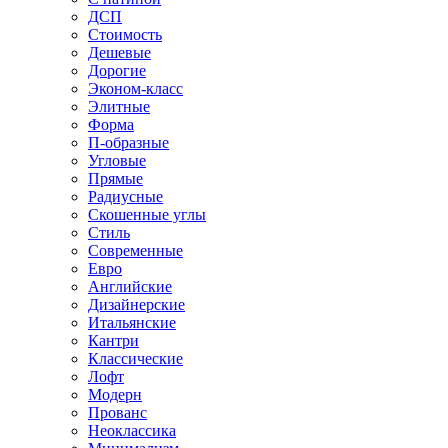
ДСП
Стоимость
Дешевые
Дорогие
Эконом-класс
Элитные
Форма
П-образные
Угловые
Прямые
Радиусные
Скошенные углы
Стиль
Современные
Евро
Английские
Дизайнерские
Итальянские
Кантри
Классические
Лофт
Модерн
Прованс
Неоклассика