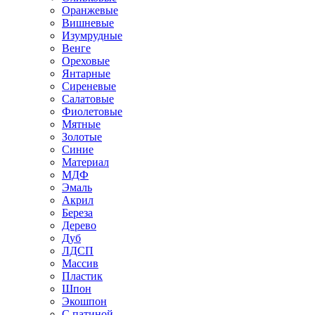
Оранжевые
Вишневые
Изумрудные
Венге
Ореховые
Янтарные
Сиреневые
Салатовые
Фиолетовые
Мятные
Золотые
Синие
Материал
МДФ
Эмаль
Акрил
Береза
Дерево
Дуб
ЛДСП
Массив
Пластик
Шпон
Экошпон
С патиной