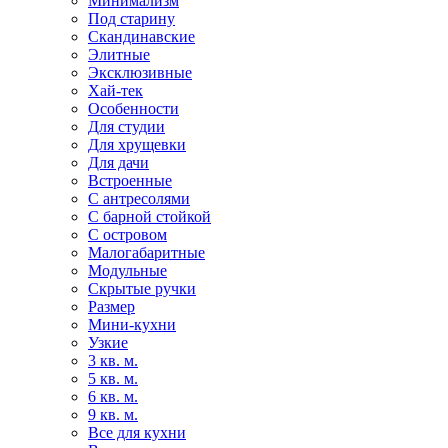
Минимализм
Под старину
Скандинавские
Элитные
Эксклюзивные
Хай-тек
Особенности
Для студии
Для хрущевки
Для дачи
Встроенные
С антресолями
С барной стойкой
С островом
Малогабаритные
Модульные
Скрытые ручки
Размер
Мини-кухни
Узкие
3 кв. м.
5 кв. м.
6 кв. м.
9 кв. м.
Все для кухни