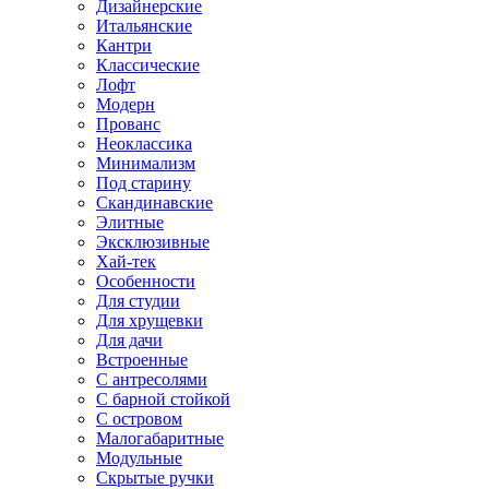
Дизайнерские
Итальянские
Кантри
Классические
Лофт
Модерн
Прованс
Неоклассика
Минимализм
Под старину
Скандинавские
Элитные
Эксклюзивные
Хай-тек
Особенности
Для студии
Для хрущевки
Для дачи
Встроенные
С антресолями
С барной стойкой
С островом
Малогабаритные
Модульные
Скрытые ручки