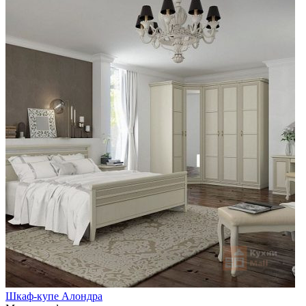
Шкаф-купе Алондра