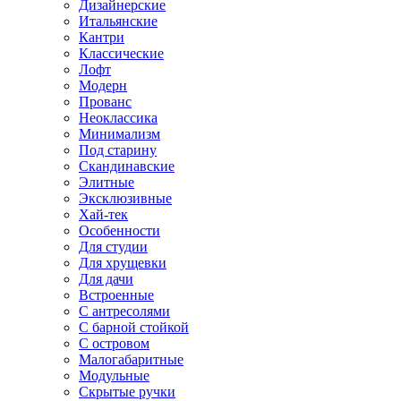
Дизайнерские
Итальянские
Кантри
Классические
Лофт
Модерн
Прованс
Неоклассика
Минимализм
Под старину
Скандинавские
Элитные
Эксклюзивные
Хай-тек
Особенности
Для студии
Для хрущевки
Для дачи
Встроенные
С антресолями
С барной стойкой
С островом
Малогабаритные
Модульные
Скрытые ручки