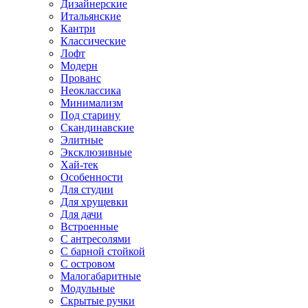
Дизайнерские
Итальянские
Кантри
Классические
Лофт
Модерн
Прованс
Неоклассика
Минимализм
Под старину
Скандинавские
Элитные
Эксклюзивные
Хай-тек
Особенности
Для студии
Для хрущевки
Для дачи
Встроенные
С антресолями
С барной стойкой
С островом
Малогабаритные
Модульные
Скрытые ручки