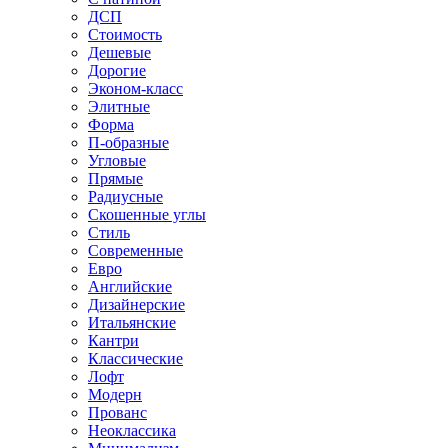
ДСП
Стоимость
Дешевые
Дорогие
Эконом-класс
Элитные
Форма
П-образные
Угловые
Прямые
Радиусные
Скошенные углы
Стиль
Современные
Евро
Английские
Дизайнерские
Итальянские
Кантри
Классические
Лофт
Модерн
Прованс
Неоклассика