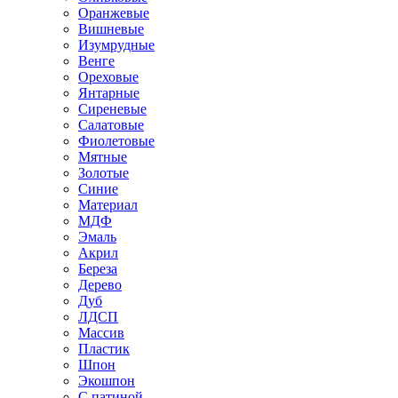
Оранжевые
Вишневые
Изумрудные
Венге
Ореховые
Янтарные
Сиреневые
Салатовые
Фиолетовые
Мятные
Золотые
Синие
Материал
МДФ
Эмаль
Акрил
Береза
Дерево
Дуб
ЛДСП
Массив
Пластик
Шпон
Экошпон
С патиной