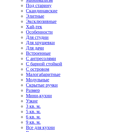
Минимализм
Под старину
Скандинавские
Элитные
Эксклюзивные
Хай-тек
Особенности
Для студии
Для хрущевки
Для дачи
Встроенные
С антресолями
С барной стойкой
С островом
Малогабаритные
Модульные
Скрытые ручки
Размер
Мини-кухни
Узкие
3 кв. м.
5 кв. м.
6 кв. м.
9 кв. м.
Все для кухни