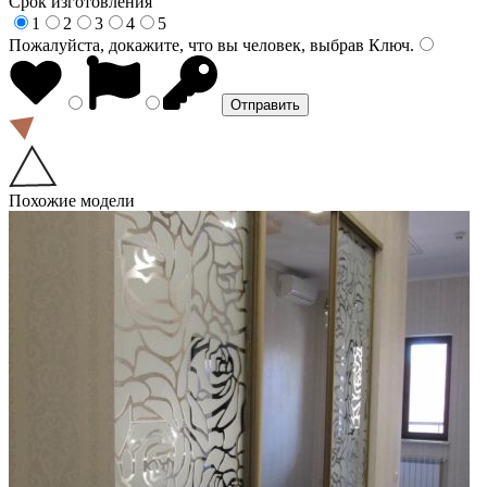
Срок изготовления
1
2
3
4
5
Пожалуйста, докажите, что вы человек, выбрав
Ключ
.
Похожие модели