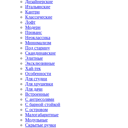
Дизайнерские
Итальянские
Кантри
Классические
Лофт
Модерн
Прованс
Неоклассика
Минимализм
Под старину
Скандинавские
Элитные
Эксклюзивные
Хай-тек
Особенности
Для студии
Для хрущевки
Для дачи
Встроенные
С антресолями
С барной стойкой
С островом
Малогабаритные
Модульные
Скрытые ручки