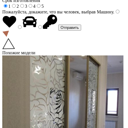
Срок изготовления
1
2
3
4
5
Пожалуйста, докажите, что вы человек, выбрав
Машину
.
Похожие модели