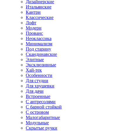
Дизайнерские
Итальянские
Кантри
Классические
Лофт
Модерн
Прованс
Неоклассика
Минимализм
Под старину
Скандинавские
Элитные
Эксклюзивные
Хай-тек
Особенности
Для студии
Для хрущевки
Для дачи
Встроенные
С антресолями
С барной стойкой
С островом
Малогабаритные
Модульные
Скрытые ручки