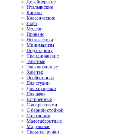
Дизайнерские
Итальянские
Кантри
Классические
Лофт
Модерн
Прованс
Неоклассика
Минимализм
Под старину
Скандинавские
Элитные
Эксклюзивные
Хай-тек
Особенности
Для студии
Для хрущевки
Для дачи
Встроенные
С антресолями
С барной стойкой
С островом
Малогабаритные
Модульные
Скрытые ручки