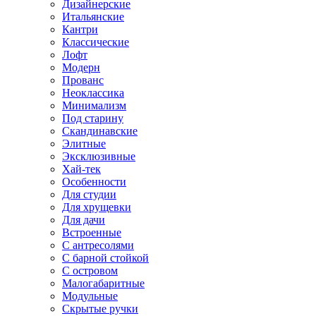
Дизайнерские
Итальянские
Кантри
Классические
Лофт
Модерн
Прованс
Неоклассика
Минимализм
Под старину
Скандинавские
Элитные
Эксклюзивные
Хай-тек
Особенности
Для студии
Для хрущевки
Для дачи
Встроенные
С антресолями
С барной стойкой
С островом
Малогабаритные
Модульные
Скрытые ручки