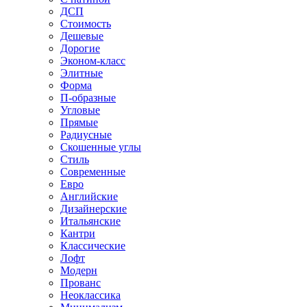
ДСП
Стоимость
Дешевые
Дорогие
Эконом-класс
Элитные
Форма
П-образные
Угловые
Прямые
Радиусные
Скошенные углы
Стиль
Современные
Евро
Английские
Дизайнерские
Итальянские
Кантри
Классические
Лофт
Модерн
Прованс
Неоклассика