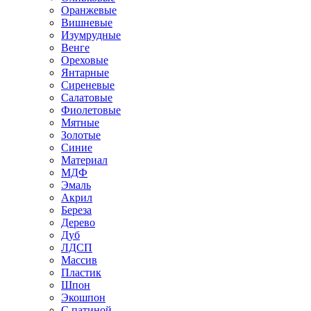
Оранжевые
Вишневые
Изумрудные
Венге
Ореховые
Янтарные
Сиреневые
Салатовые
Фиолетовые
Мятные
Золотые
Синие
Материал
МДФ
Эмаль
Акрил
Береза
Дерево
Дуб
ЛДСП
Массив
Пластик
Шпон
Экошпон
С патиной