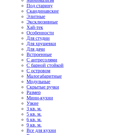
Минимализм
Под старину
Скандинавские
Элитные
Эксклюзивные
Хай-тек
Особенности
Для студии
Для хрущевки
Для дачи
Встроенные
С антресолями
С барной стойкой
С островом
Малогабаритные
Модульные
Скрытые ручки
Размер
Мини-кухни
Узкие
3 кв. м.
5 кв. м.
6 кв. м.
9 кв. м.
Все для кухни