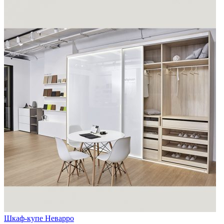
Шкаф-купе Неварро