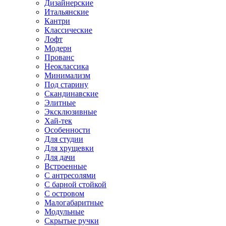
Дизайнерские
Итальянские
Кантри
Классические
Лофт
Модерн
Прованс
Неоклассика
Минимализм
Под старину
Скандинавские
Элитные
Эксклюзивные
Хай-тек
Особенности
Для студии
Для хрущевки
Для дачи
Встроенные
С антресолями
С барной стойкой
С островом
Малогабаритные
Модульные
Скрытые ручки