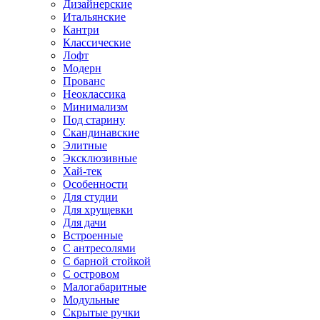
Дизайнерские
Итальянские
Кантри
Классические
Лофт
Модерн
Прованс
Неоклассика
Минимализм
Под старину
Скандинавские
Элитные
Эксклюзивные
Хай-тек
Особенности
Для студии
Для хрущевки
Для дачи
Встроенные
С антресолями
С барной стойкой
С островом
Малогабаритные
Модульные
Скрытые ручки