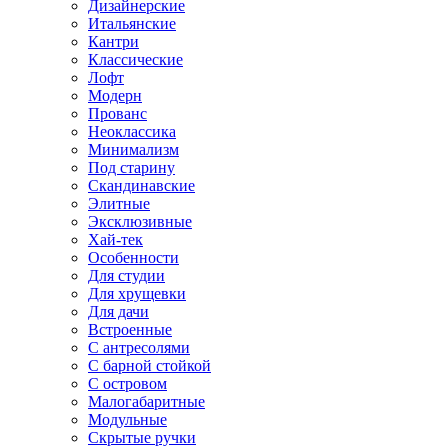
Дизайнерские
Итальянские
Кантри
Классические
Лофт
Модерн
Прованс
Неоклассика
Минимализм
Под старину
Скандинавские
Элитные
Эксклюзивные
Хай-тек
Особенности
Для студии
Для хрущевки
Для дачи
Встроенные
С антресолями
С барной стойкой
С островом
Малогабаритные
Модульные
Скрытые ручки