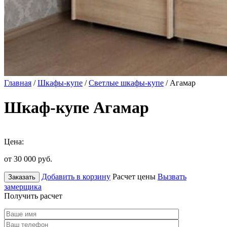
Главная
/
Шкафы-купе
/
Светлые шкафы-купе
/ Агамар
Шкаф-купе Агамар
Цена:
от 30 000
руб.
Добавить в корзину
Расчет цены
Вызвать
Заказать
замерщика
Получить расчет