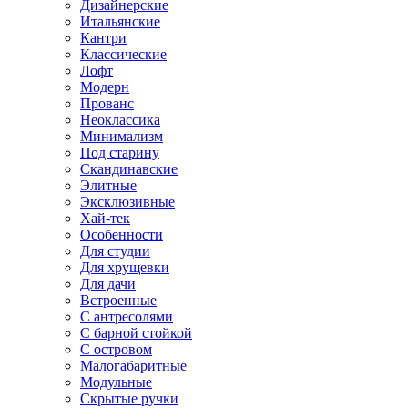
Дизайнерские
Итальянские
Кантри
Классические
Лофт
Модерн
Прованс
Неоклассика
Минимализм
Под старину
Скандинавские
Элитные
Эксклюзивные
Хай-тек
Особенности
Для студии
Для хрущевки
Для дачи
Встроенные
С антресолями
С барной стойкой
С островом
Малогабаритные
Модульные
Скрытые ручки