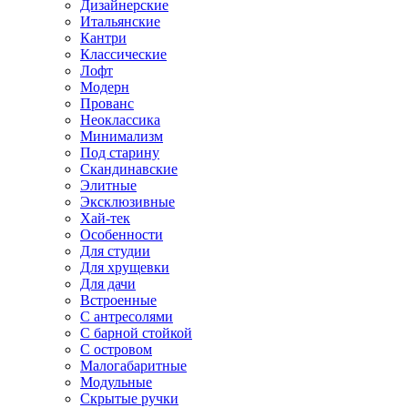
Дизайнерские
Итальянские
Кантри
Классические
Лофт
Модерн
Прованс
Неоклассика
Минимализм
Под старину
Скандинавские
Элитные
Эксклюзивные
Хай-тек
Особенности
Для студии
Для хрущевки
Для дачи
Встроенные
С антресолями
С барной стойкой
С островом
Малогабаритные
Модульные
Скрытые ручки