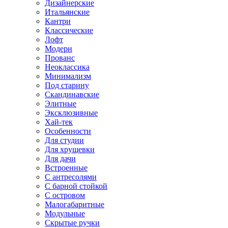
Дизайнерские
Итальянские
Кантри
Классические
Лофт
Модерн
Прованс
Неоклассика
Минимализм
Под старину
Скандинавские
Элитные
Эксклюзивные
Хай-тек
Особенности
Для студии
Для хрущевки
Для дачи
Встроенные
С антресолями
С барной стойкой
С островом
Малогабаритные
Модульные
Скрытые ручки