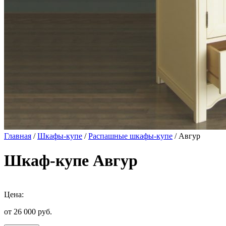
Главная
/
Шкафы-купе
/
Распашные шкафы-купе
/ Авгур
Шкаф-купе Авгур
Цена:
от 26 000
руб.