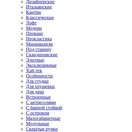
Дизайнерские
Итальянские
Кантри
Классические
Лофт
Модерн
Прованс
Неоклассика
Минимализм
Под старину
Скандинавские
Элитные
Эксклюзивные
Хай-тек
Особенности
Для студии
Для хрущевки
Для дачи
Встроенные
С антресолями
С барной стойкой
С островом
Малогабаритные
Модульные
Скрытые ручки