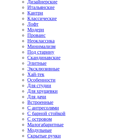
Дизайнерские
Итальянские
Кантри
Классические
Лофт
Модерн
Прованс
Неоклассика
Минимализм
Под старину
Скандинавские
Элитные
Эксклюзивные
Хай-тек
Особенности
Для студии
Для хрущевки
Для дачи
Встроенные
С антресолями
С барной стойкой
С островом
Малогабаритные
Модульные
Скрытые ручки