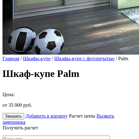
Главная
/
Шкафы-купе
/
Шкафы-купе с фотопечатью
/ Palm
Шкаф-купе Palm
Цена:
от 35 000
руб.
Добавить в корзину
Расчет цены
Вызвать
Заказать
замерщика
Получить расчет