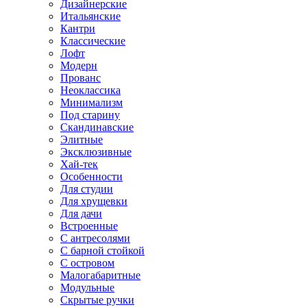
Дизайнерские
Итальянские
Кантри
Классические
Лофт
Модерн
Прованс
Неоклассика
Минимализм
Под старину
Скандинавские
Элитные
Эксклюзивные
Хай-тек
Особенности
Для студии
Для хрущевки
Для дачи
Встроенные
С антресолями
С барной стойкой
С островом
Малогабаритные
Модульные
Скрытые ручки