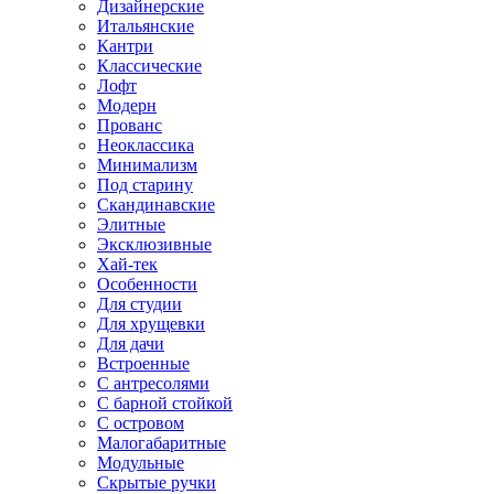
Дизайнерские
Итальянские
Кантри
Классические
Лофт
Модерн
Прованс
Неоклассика
Минимализм
Под старину
Скандинавские
Элитные
Эксклюзивные
Хай-тек
Особенности
Для студии
Для хрущевки
Для дачи
Встроенные
С антресолями
С барной стойкой
С островом
Малогабаритные
Модульные
Скрытые ручки