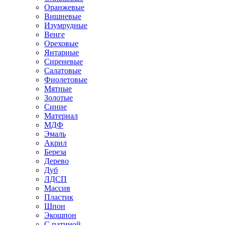
Оранжевые
Вишневые
Изумрудные
Венге
Ореховые
Янтарные
Сиреневые
Салатовые
Фиолетовые
Мятные
Золотые
Синие
Материал
МДФ
Эмаль
Акрил
Береза
Дерево
Дуб
ЛДСП
Массив
Пластик
Шпон
Экошпон
С патиной