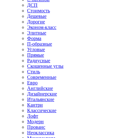
ДСП
Стоимость
Дешевые
Дорогие
Эконом-класс
Элитные
Форма
П-образные
Угловые
Прямые
Радиусные
Скошенные углы
Стиль
Современные
Евро
Английские
Дизайнерские
Итальянские
Кантри
Классические
Лофт
Модерн
Прованс
Неоклассика