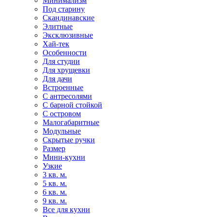
Минимализм
Под старину
Скандинавские
Элитные
Эксклюзивные
Хай-тек
Особенности
Для студии
Для хрущевки
Для дачи
Встроенные
С антресолями
С барной стойкой
С островом
Малогабаритные
Модульные
Скрытые ручки
Размер
Мини-кухни
Узкие
3 кв. м.
5 кв. м.
6 кв. м.
9 кв. м.
Все для кухни