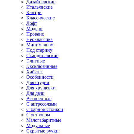
Дизайнерские
Итальянские
Кантри
Классические
Лофт
Модерн
Прованс
Неоклассика
Минимализм
Под старину
Скандинавские
Элитные
Эксклюзивные
Хай-тек
Особенности
Для студии
Для хрущевки
Для дачи
Встроенные
С антресолями
С барной стойкой
С островом
Малогабаритные
Модульные
Скрытые ручки