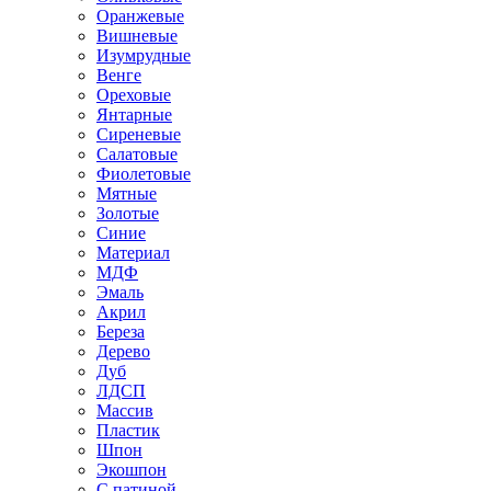
Оранжевые
Вишневые
Изумрудные
Венге
Ореховые
Янтарные
Сиреневые
Салатовые
Фиолетовые
Мятные
Золотые
Синие
Материал
МДФ
Эмаль
Акрил
Береза
Дерево
Дуб
ЛДСП
Массив
Пластик
Шпон
Экошпон
С патиной