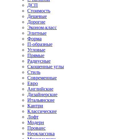
ДСП
Стоимость
Дешевые
Дорогие
Эконом-класс
Элитные
Форма
П-образные
Угловые
Прямые
Радиусные
Скошенные углы
Стиль
Современные
Евро
Английские
Дизайнерские
Итальянские
Кантри
Классические
Лофт
Модерн
Прованс
Неоклассика