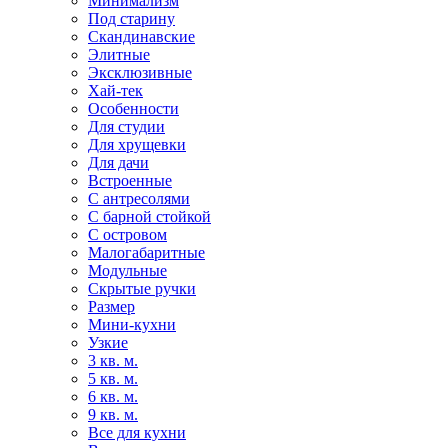
Минимализм
Под старину
Скандинавские
Элитные
Эксклюзивные
Хай-тек
Особенности
Для студии
Для хрущевки
Для дачи
Встроенные
С антресолями
С барной стойкой
С островом
Малогабаритные
Модульные
Скрытые ручки
Размер
Мини-кухни
Узкие
3 кв. м.
5 кв. м.
6 кв. м.
9 кв. м.
Все для кухни