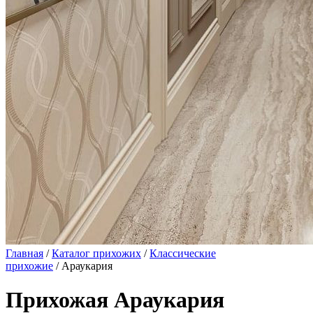
Главная
/
Каталог прихожих
/
Классические
прихожие
/ Араукария
Прихожая Араукария