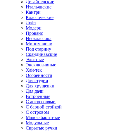
Дизайнерские
Итальянские
Кантри
Классические
Лофт
Модерн
Прованс
Неоклассика
Минимализм
Под старину
Скандинавские
Элитные
Эксклюзивные
Хай-тек
Особенности
Для студии
Для хрущевки
Для дачи
Встроенные
С антресолями
С барной стойкой
С островом
Малогабаритные
Модульные
Скрытые ручки