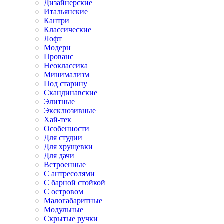
Дизайнерские
Итальянские
Кантри
Классические
Лофт
Модерн
Прованс
Неоклассика
Минимализм
Под старину
Скандинавские
Элитные
Эксклюзивные
Хай-тек
Особенности
Для студии
Для хрущевки
Для дачи
Встроенные
С антресолями
С барной стойкой
С островом
Малогабаритные
Модульные
Скрытые ручки