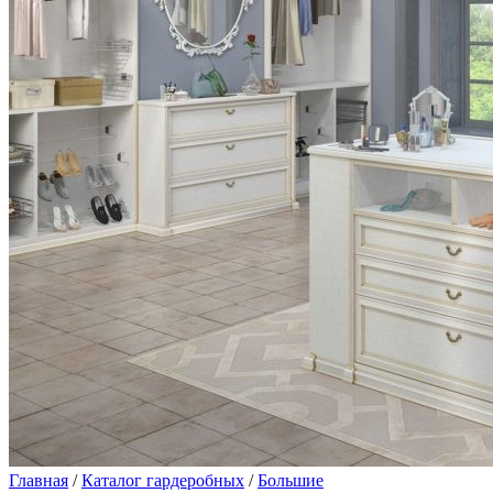
Главная
/
Каталог гардеробных
/
Большие