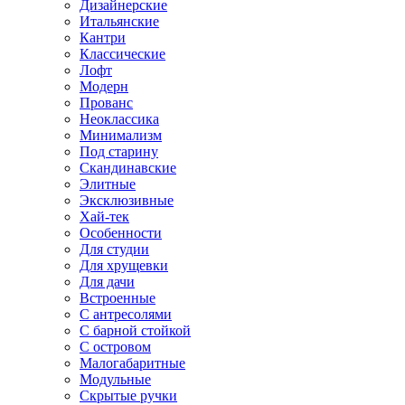
Дизайнерские
Итальянские
Кантри
Классические
Лофт
Модерн
Прованс
Неоклассика
Минимализм
Под старину
Скандинавские
Элитные
Эксклюзивные
Хай-тек
Особенности
Для студии
Для хрущевки
Для дачи
Встроенные
С антресолями
С барной стойкой
С островом
Малогабаритные
Модульные
Скрытые ручки