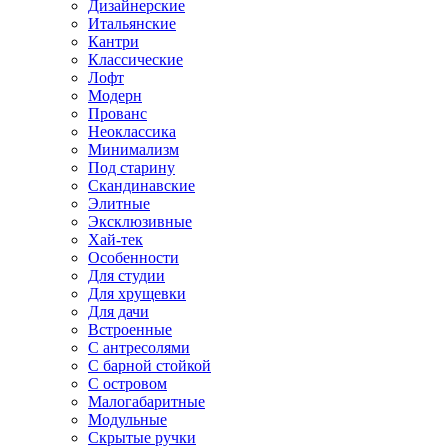
Дизайнерские
Итальянские
Кантри
Классические
Лофт
Модерн
Прованс
Неоклассика
Минимализм
Под старину
Скандинавские
Элитные
Эксклюзивные
Хай-тек
Особенности
Для студии
Для хрущевки
Для дачи
Встроенные
С антресолями
С барной стойкой
С островом
Малогабаритные
Модульные
Скрытые ручки