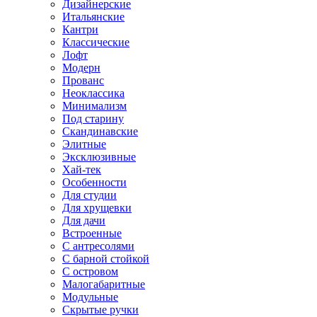
Дизайнерские
Итальянские
Кантри
Классические
Лофт
Модерн
Прованс
Неоклассика
Минимализм
Под старину
Скандинавские
Элитные
Эксклюзивные
Хай-тек
Особенности
Для студии
Для хрущевки
Для дачи
Встроенные
С антресолями
С барной стойкой
С островом
Малогабаритные
Модульные
Скрытые ручки