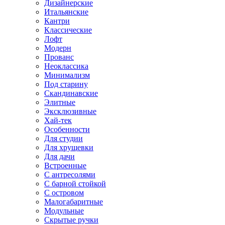
Дизайнерские
Итальянские
Кантри
Классические
Лофт
Модерн
Прованс
Неоклассика
Минимализм
Под старину
Скандинавские
Элитные
Эксклюзивные
Хай-тек
Особенности
Для студии
Для хрущевки
Для дачи
Встроенные
С антресолями
С барной стойкой
С островом
Малогабаритные
Модульные
Скрытые ручки