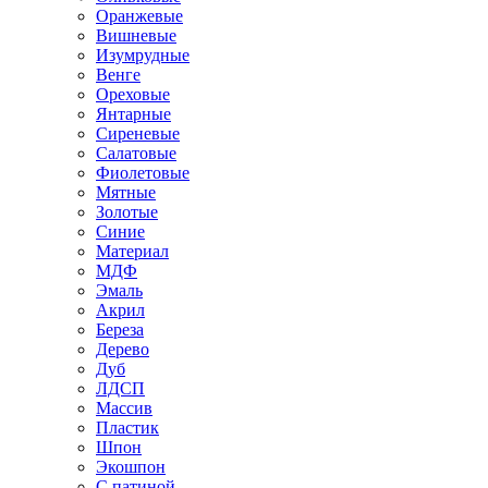
Оранжевые
Вишневые
Изумрудные
Венге
Ореховые
Янтарные
Сиреневые
Салатовые
Фиолетовые
Мятные
Золотые
Синие
Материал
МДФ
Эмаль
Акрил
Береза
Дерево
Дуб
ЛДСП
Массив
Пластик
Шпон
Экошпон
С патиной