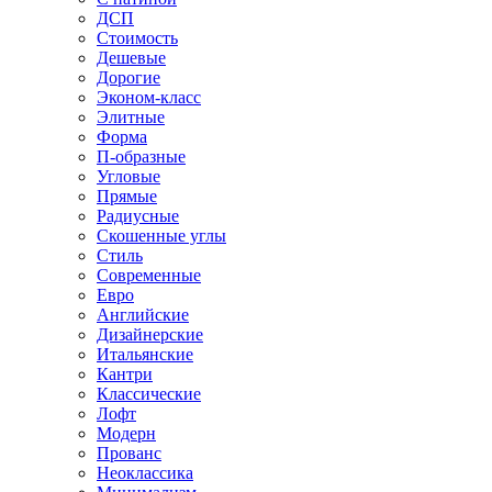
ДСП
Стоимость
Дешевые
Дорогие
Эконом-класс
Элитные
Форма
П-образные
Угловые
Прямые
Радиусные
Скошенные углы
Стиль
Современные
Евро
Английские
Дизайнерские
Итальянские
Кантри
Классические
Лофт
Модерн
Прованс
Неоклассика