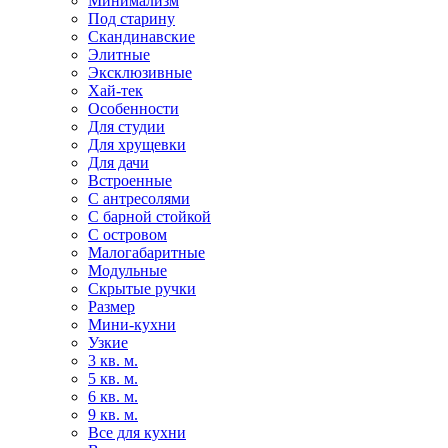
Минимализм
Под старину
Скандинавские
Элитные
Эксклюзивные
Хай-тек
Особенности
Для студии
Для хрущевки
Для дачи
Встроенные
С антресолями
С барной стойкой
С островом
Малогабаритные
Модульные
Скрытые ручки
Размер
Мини-кухни
Узкие
3 кв. м.
5 кв. м.
6 кв. м.
9 кв. м.
Все для кухни