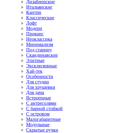
Дизайнерские
Итальянские
Кантри
Классические
Лофт
Модерн
Прованс
Неоклассика
Минимализм
Под старину
Скандинавские
Элитные
Эксклюзивные
Хай-тек
Особенности
Для студии
Для хрущевки
Для дачи
Встроенные
С антресолями
С барной стойкой
С островом
Малогабаритные
Модульные
Скрытые ручки