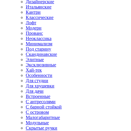
Дизайнерские
Итальянские
Кантри
Классические
Лофт
Модерн
Прованс
Неоклассика
Минимализм
Под старину
Скандинавские
Элитные
Эксклюзивные
Хай-тек
Особенности
Для студии
Для хрущевки
Для дачи
Встроенные
С антресолями
С барной стойкой
С островом
Малогабаритные
Модульные
Скрытые ручки