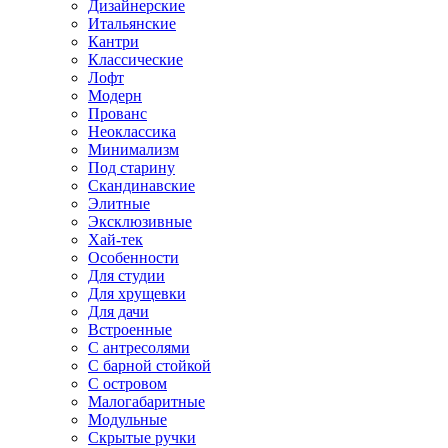
Дизайнерские
Итальянские
Кантри
Классические
Лофт
Модерн
Прованс
Неоклассика
Минимализм
Под старину
Скандинавские
Элитные
Эксклюзивные
Хай-тек
Особенности
Для студии
Для хрущевки
Для дачи
Встроенные
С антресолями
С барной стойкой
С островом
Малогабаритные
Модульные
Скрытые ручки