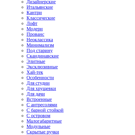
Дизайнерские
Итальянские
Кантри
Классические
Лофт
Модерн
Прованс
Неоклассика
Минимализм
Под старину
Скандинавские
Элитные
Эксклюзивные
Хай-тек
Особенности
Для студии
Для хрущевки
Для дачи
Встроенные
С антресолями
С барной стойкой
С островом
Малогабаритные
Модульные
Скрытые ручки