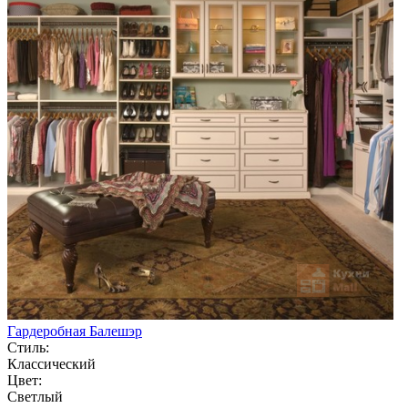
Гардеробная Балешэр
Стиль:
Классический
Цвет:
Светлый