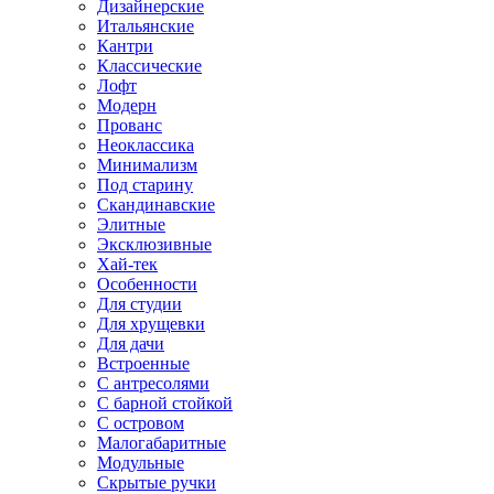
Дизайнерские
Итальянские
Кантри
Классические
Лофт
Модерн
Прованс
Неоклассика
Минимализм
Под старину
Скандинавские
Элитные
Эксклюзивные
Хай-тек
Особенности
Для студии
Для хрущевки
Для дачи
Встроенные
С антресолями
С барной стойкой
С островом
Малогабаритные
Модульные
Скрытые ручки