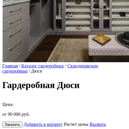
Главная
/
Каталог гардеробных
/
Скандинавские
гардеробные
/ Дюси
Гардеробная Дюси
Цена:
от 90 000
руб.
Добавить в корзину
Расчет цены
Вызвать
Заказать