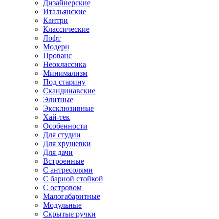
Дизайнерские
Итальянские
Кантри
Классические
Лофт
Модерн
Прованс
Неоклассика
Минимализм
Под старину
Скандинавские
Элитные
Эксклюзивные
Хай-тек
Особенности
Для студии
Для хрущевки
Для дачи
Встроенные
С антресолями
С барной стойкой
С островом
Малогабаритные
Модульные
Скрытые ручки