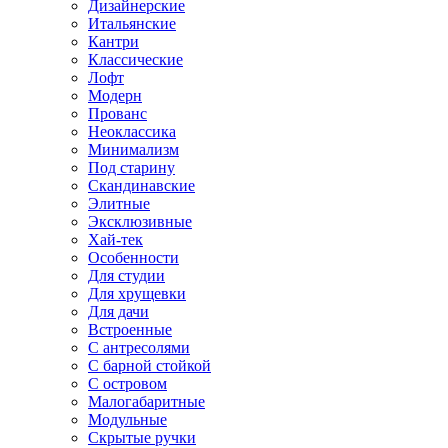
Дизайнерские
Итальянские
Кантри
Классические
Лофт
Модерн
Прованс
Неоклассика
Минимализм
Под старину
Скандинавские
Элитные
Эксклюзивные
Хай-тек
Особенности
Для студии
Для хрущевки
Для дачи
Встроенные
С антресолями
С барной стойкой
С островом
Малогабаритные
Модульные
Скрытые ручки