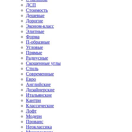
ДСП
Стоимость
Дешевые
Дорогие
Эконом-класс
Элитные
Форма
П-образные
Угловые
Прямые
Радиусные
Скошенные углы
Стиль
Современные
Евро
Английские
Дизайнерские
Итальянские
Кантри
Классические
Лофт
Модерн
Прованс
Неоклассика