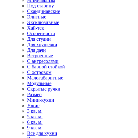
Минимализм
Под старину
Скандинавские
Элитные
Эксклюзивные
Хай-тек
Особенности
Для студии
Для хрущевки
Для дачи
Встроенные
С антресолями
С барной стойкой
С островом
Малогабаритные
Модульные
Скрытые ручки
Размер
Мини-кухни
Узкие
3 кв. м.
5 кв. м.
6 кв. м.
9 кв. м.
Все для кухни