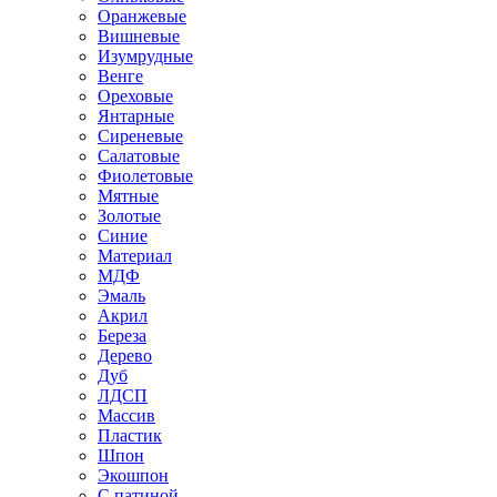
Оранжевые
Вишневые
Изумрудные
Венге
Ореховые
Янтарные
Сиреневые
Салатовые
Фиолетовые
Мятные
Золотые
Синие
Материал
МДФ
Эмаль
Акрил
Береза
Дерево
Дуб
ЛДСП
Массив
Пластик
Шпон
Экошпон
С патиной